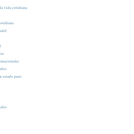
la vida cotidiana
cotidiana
sátil
l
las
ernacionales
nados
n estado puro
uales