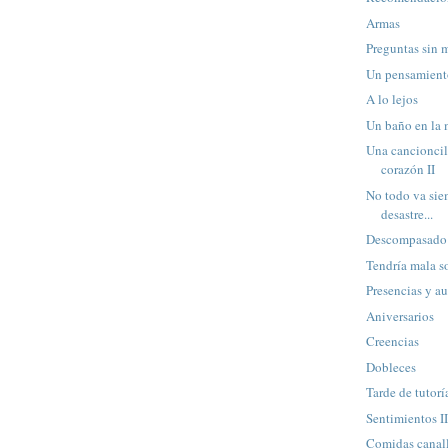
Armas
Preguntas sin m
Un pensamien
A lo lejos
Un baño en la
Una cancioncill
corazón II
No todo va sie
desastre...
Descompasado
Tendría mala 
Presencias y a
Aniversarios
Creencias
Dobleces
Tarde de tutorí
Sentimientos I
Comidas canall