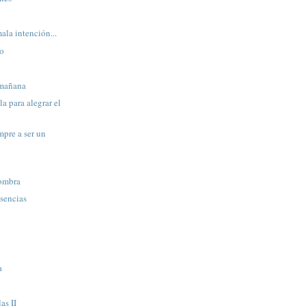
ala intención...
to
 mañana
a para alegrar el
mpre a ser un
sombra
usencias
a
I
as II