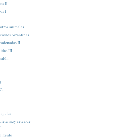
os II
os I
 otros animales
ciones bizantinas
cadenadas II
idas III
 salón
I
NG
papeles
uviera muy cerca de
?
l frente