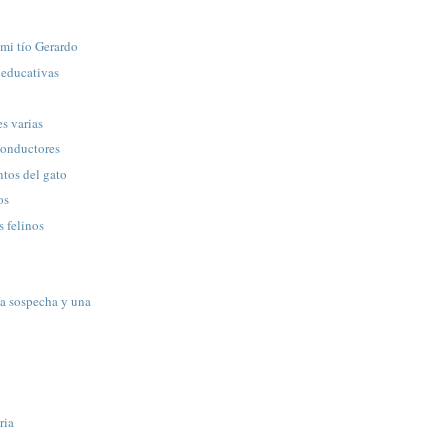
mi tío Gerardo
oeducativas
s varias
conductores
tos del gato
os
s felinos
a sospecha y una
ria