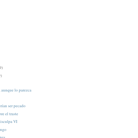
9)
9)
, aunque lo parezca
rían ser pecado
re el traste
isculpa VI
ingo
nes