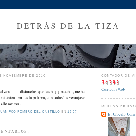
DETRÁS DE LA TIZA
E NOVIEMBRE DE 2010
CONTADOR DE VI
Contador Web
alvando las distancias, que las hay y muchas, me he
mi única arma es la palabra, con todas las ventajas e
ello acarrea.
MI BLOG DE FO
JUAN FCO ROMERO DEL CASTILLO
EN
19:57
El Círculo Con
MENTARIOS: