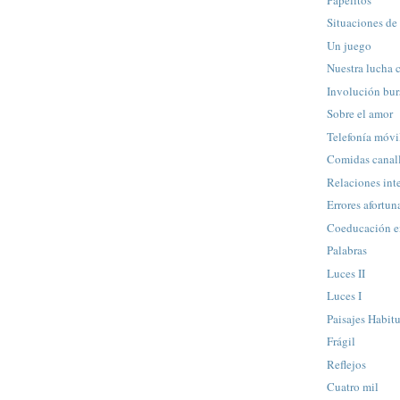
Situaciones de 
Un juego
Nuestra lucha 
Involución bur
Sobre el amor
Telefonía móvi
Comidas canal
Relaciones int
Errores afortu
Coeducación e
Palabras
Luces II
Luces I
Paisajes Habit
Frágil
Reflejos
Cuatro mil