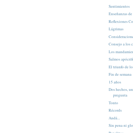
Sentimientos
Enseñanzas de 
Reflexiones C
Lágrimas
Consideracione
Consejo a los 
Los mandamien
Salmos apócrif
El triunfo de lo
Fin de semana
15 años
Dos hechos, un
pregunta
Tonto
Récords
Andá...
Sin pena ni glo
Papelitos