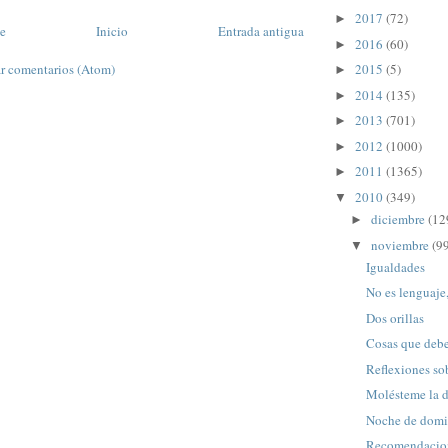
2017
(72)
►
te
Inicio
Entrada antigua
2016
(60)
►
r comentarios (Atom)
2015
(5)
►
2014
(135)
►
2013
(701)
►
2012
(1000)
►
2011
(1365)
►
2010
(349)
▼
diciembre
(12
►
noviembre
(9
▼
Igualdades
No es lenguaje
Dos orillas
Cosas que debe
Reflexiones sob
Molésteme la d
Noche de dom
Recomendacio