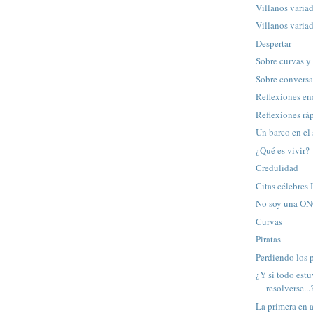
Villanos variad
Villanos variad
Despertar
Sobre curvas y
Sobre conversa
Reflexiones en
Reflexiones ráp
Un barco en el
¿Qué es vivir?
Credulidad
Citas célebres I
No soy una O
Curvas
Piratas
Perdiendo los 
¿Y si todo est
resolverse...
La primera en a