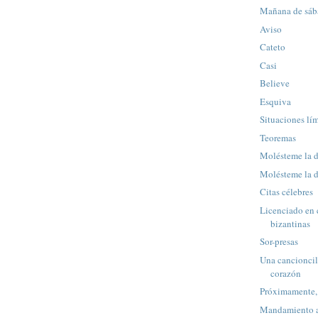
Mañana de sá
Aviso
Cateto
Casi
Believe
Esquiva
Situaciones lím
Teoremas
Molésteme la 
Molésteme la d
Citas célebres
Licenciado en 
bizantinas
Sor-presas
Una cancioncill
corazón
Próximamente, 
Mandamiento ap