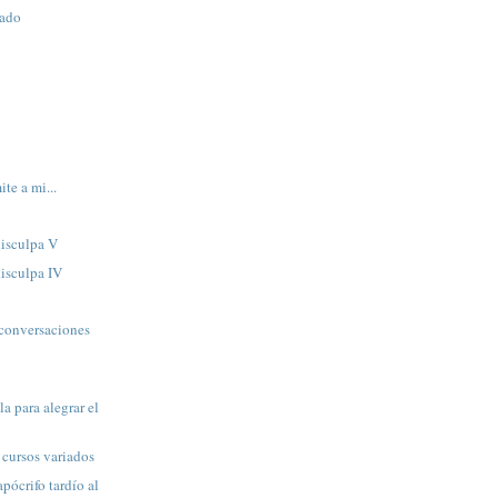
bado
ite a mi...
disculpa V
isculpa IV
conversaciones
a para alegrar el
cursos variados
ócrifo tardío al